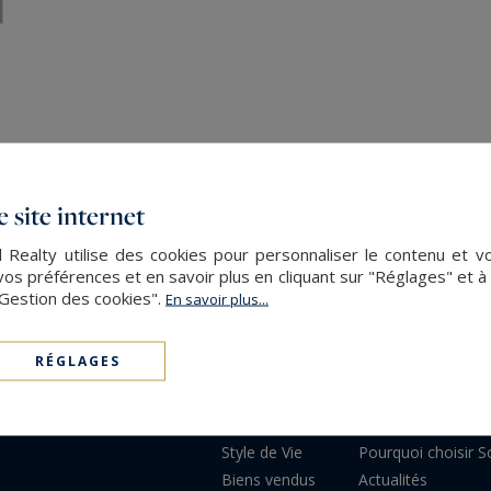
 site internet
l Realty utilise des cookies pour personnaliser le contenu et v
s préférences et en savoir plus en cliquant sur "Réglages" et 
"Gestion des cookies".
En savoir plus...
NOS BIENS
SOTHEBY'S
RÉGLAGES
Acheter
Réseau
Programmes neufs
Les services
Style de Vie
Pourquoi choisir So
Biens vendus
Actualités