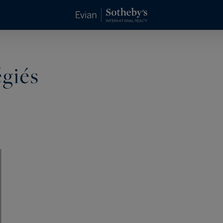
égiés