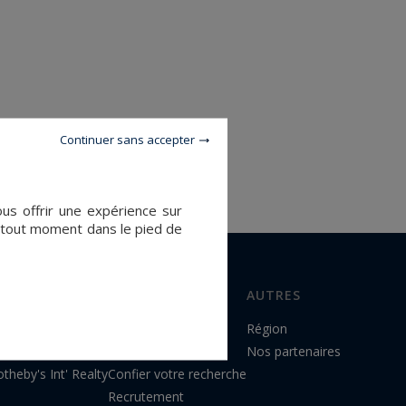
Continuer sans accepter
ous offrir une expérience sur
à tout moment dans le pied de
AGENCES
AUTRES
Trouver une agence
Région
Vendre avec nous
Nos partenaires
theby's Int' Realty
Confier votre recherche
Recrutement