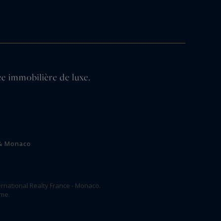
e immobilière de luxe.
n
 & Monaco
rnational Realty France - Monaco.
ome.