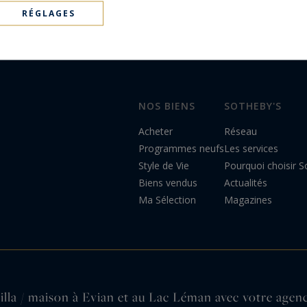
RÉGLAGES
NOS BIENS
SOTHEBY'S
Acheter
Réseau
Programmes neufs
Les services
Style de Vie
Pourquoi choisir So
Biens vendus
Actualités
Ma Sélection
Magazines
illa / maison à Evian et au Lac Léman avec votre agenc