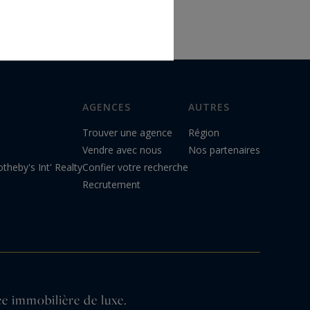
AGENCES
AUTRES
Trouver une agence
Région
Vendre avec nous
Nos partenaires
theby's Int' Realty
Confier votre recherche
Recrutement
e immobilière de luxe.