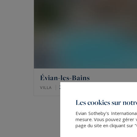
Évian-les-Bains
266
10
VILLA
M²
PIÈCES
Les cookies sur notre
Evian Sotheby's Internationa
mesure. Vous pouvez gérer vo
page du site en cliquant sur 