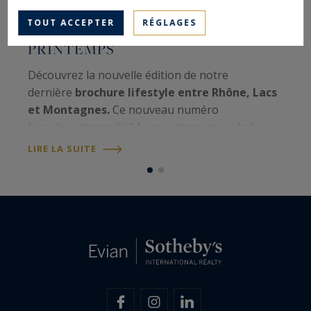
TOUT ACCEPTER
RÉGLAGES
BROCHURE RÉGIONALE HIVER-
PRINTEMPS
Découvrez la nouvelle édition de notre
D
dernière
brochure lifestyle entre Rhône, Lacs
n
et Montagnes.
Ce nouveau numéro
s
hiver/printemps 2024, vous donnera un bel
m
aperçu de toute l'actualité de notre belle région.
L
LIRE LA SUITE
en savoir plus