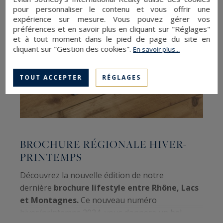
pour personnaliser le contenu et vous offrir une
expérience sur mesure. Vous pouvez gérer vos
préférences et en savoir plus en cliquant sur "Réglages"
et à tout moment dans le pied de page du site en
cliquant sur "Gestion des cookies".
En savoir plus...
TOUT ACCEPTER
RÉGLAGES
BROCHURE RÉGIONALE HIVER-
PRINTEMPS
Découvrez la nouvelle édition de notre
D
dernière
brochure lifestyle entre Rhône, Lacs
n
et Montagnes.
Ce nouveau numéro
s
hiver/printemps 2024, vous donnera un bel
m