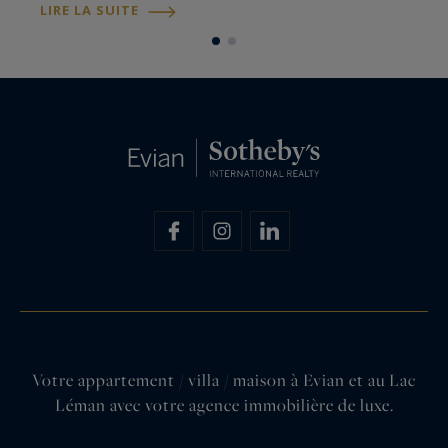
aperçu de toute l'actualité de notre belle région.
L
LIRE LA SUITE
en savoir plus
Votre appartement / villa / maison à Evian et au Lac
Léman avec votre agence immobilière de luxe.