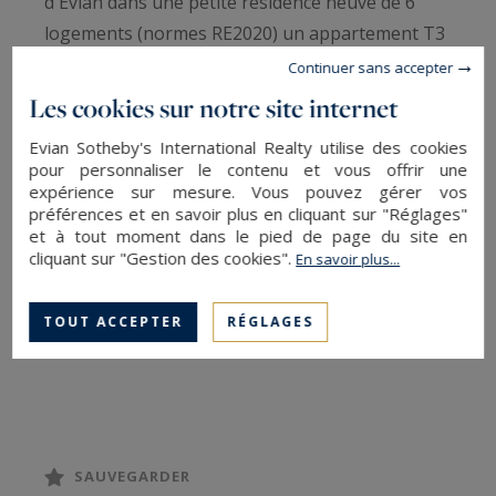
d'Evian dans une petite résidence neuve de 6
logements (normes RE2020) un appartement T3
exposé SUD de 58.23 m² situé au 2ème étage. ll
Continuer sans accepter
se compose comme suit : une cuisine ouverte sur
Les cookies sur notre site internet
salon avec accès sur un balcon de 11 m2, deux
Evian Sotheby's International Realty utilise des cookies
chambres, un cellier, une salle d'eau avec WC.
pour personnaliser le contenu et vous offrir une
Une terrasse 1 cave et 2 places de parking
expérience sur mesure. Vous pouvez gérer vos
préférences et en savoir plus en cliquant sur "Réglages"
complètent ce logement.
et à tout moment dans le pied de page du site en
cliquant sur "Gestion des cookies".
En savoir plus...
Prestations de qualité : isolation par l'extérieur,
pompe à chaleur, carrelages 80x80, volets
TOUT ACCEPTER
RÉGLAGES
roulants électrique. Livraison été 2024.
EVIAN SOTHEBY'S INTERNATIONAL REALTY,
VOTRE EXPERT DANS LA VENTE DE PROPRIÉTÉS
DE LUXE SUR EVIAN ET SES ENVIRONS.
SAUVEGARDER