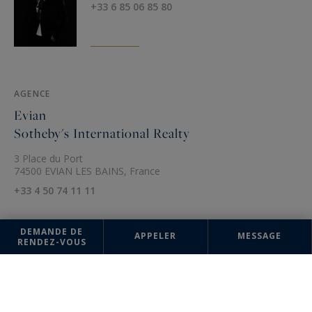
+33 6 85 06 85 80
AGENCE
Evian
Sotheby's International Realty
3 Place du Port
74500 EVIAN LES BAINS, France
+33 4 50 74 11 11
DEMANDE DE
APPELER
MESSAGE
RENDEZ-VOUS
Les informations recueillies sur ce formulaire sont enregistrées dans un
fichier informatisé par la société Evian Sotheby's International Realty
pour la gestion et le suivi de votre demande. Conformément à la loi