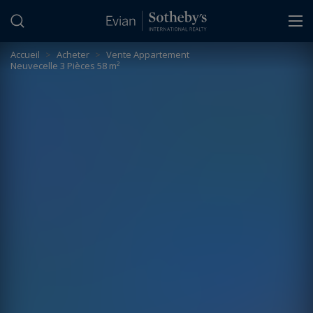
Panneau de gestion des cookies
Accueil
>
Acheter
>
Vente Appartement
Neuvecelle 3 Pièces 58 m²