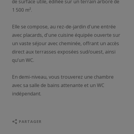
de surface utile, édifiée sur un terrain arboré de
1 500 m².
Elle se compose, au rez-de-jardin d'une entrée
avec placards, d'une cuisine équipée ouverte sur
un vaste séjour avec cheminée, offrant un accès
direct aux terrasses exposées sud/ouest, ainsi
qu’un WC.
En demi-niveau, vous trouverez une chambre
avec sa salle de bains attenante et un WC
indépendant.
À l’étage, une mezzanine ouverte avec balcon
offre une superbe vue sur le lac. Deux chambres,
PARTAGER
chacune avec leur propre salle d’eau (douche),