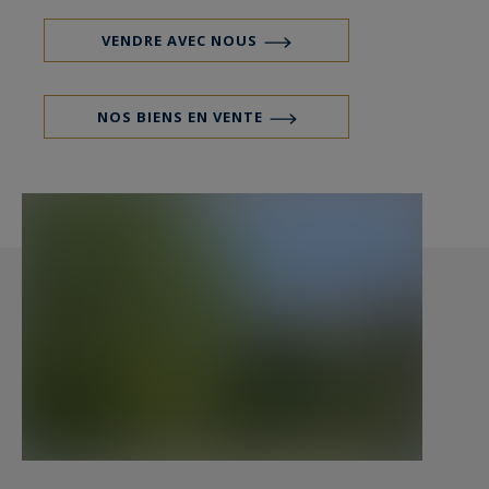
complètent ce niveau, ainsi qu’un WC
supplémentaire.
VENDRE AVEC NOUS
En annexe : un sous-sol comprenant un garage,
NOS BIENS EN VENTE
deux pièces à usage d’atelier ou de rangement,
un espace buanderie/technique ainsi qu’un
sauna.
Des travaux de rafraîchissement sont à prévoir
pour exploiter pleinement le potentiel de cette
propriété.
Evian Sotheby’s International Realty, votre
spécialiste de l’immobilier de prestige à Évian et
dans sa région.