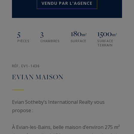
VENDU PAR L'AGENCE
5
3
180
1500
m²
m²
PIÈCES
CHAMBRES
SURFACE
SURFACE
TERRAIN
RÉF. EV1-1436
EVIAN MAISON
Evian Sotheby’s International Realty vous
propose :
À Evian-les-Bains, belle maison d’environ 275 m²