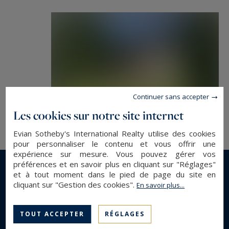
Les informations sur les risques auxquels ce
bien est exposé sont disponibles sur :
www.georisques.gouv.fr
Continuer sans accepter
Les cookies sur notre site internet
Evian Sotheby's International Realty utilise des cookies
pour personnaliser le contenu et vous offrir une
expérience sur mesure. Vous pouvez gérer vos
préférences et en savoir plus en cliquant sur "Réglages"
et à tout moment dans le pied de page du site en
En savoir plus...
cliquant sur "Gestion des cookies".
En savoir plus...
DESCRIPTION GÉNÉRALE
TOUT ACCEPTER
RÉGLAGES