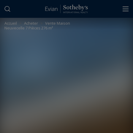
Panneau de gestion des cookies
Accueil
>
Acheter
>
Vente Maison
Neuvecelle 7 Pièces 276 m²