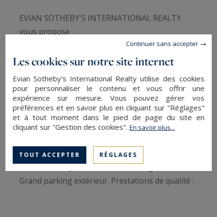
EVIAN SOTHEBY'S INTERNATIONAL REALTY
vous propose :
Continuer sans accepter
Villa contemporaine de 276 m2 hab sur 953 m2
de terrain avec vue lac + une annexe chalet de
Les cookies sur notre site internet
type T2. La villa dispose d'une cuisine équipée
Evian Sotheby's International Realty utilise des cookies
ouverte sur un grand séjour avec vue lac. Quatre
pour personnaliser le contenu et vous offrir une
expérience sur mesure. Vous pouvez gérer vos
chambres avec salles d'eau privatives, un studio,
préférences et en savoir plus en cliquant sur "Réglages"
une grande pièce pouvant être une salle de
et à tout moment dans le pied de page du site en
sport ou salle de cinéma, une buanderie et un
cliquant sur "Gestion des cookies".
En savoir plus...
garage. Un espace détente extérieur avec sauna
et jacuzzi.
TOUT ACCEPTER
RÉGLAGES
Un chalet de type T2, ou maison de gardien.
Grand parking extérieur. Prestations de qualité :
pompe à chaleur (chauffage au sol), domotique
intégrée, brises soleil orientables.