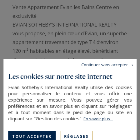
Vente Appartement Evian les Bains Centre en
exclusivité
EVIAN SOTHEBY’S INTERNATIONAL REALTY
vous propose, en plein cœur d’Evian, un superbe
appartement traversant de type T4 d’environ
120 m² habitables en étage élevé, bénéficiant
d’une agréable vue sur le lac, au sein d’une
Continuer sans accepter
résidence avec ascenseur.
Les cookies sur notre site internet
Ce bien se compose d’une entrée, d’une cuisine
entièrement équipée exposée plein sud, d’un
Evian Sotheby's International Realty utilise des cookies
pour personnaliser le contenu et vous offrir une
spacieux séjour ouvrant sur un balcon avec vue
expérience sur mesure. Vous pouvez gérer vos
lac, de trois chambres dont une suite parentale
préférences et en savoir plus en cliquant sur "Réglages"
avec salle d’eau privative et une autre avec
et à tout moment dans le pied de page du site en
cliquant sur "Gestion des cookies".
En savoir plus...
balcon, d’une salle de bains ainsi que de toilettes
indépendantes.
TOUT ACCEPTER
RÉGLAGES
Un grand garage double complète ce bien.