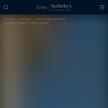
Panneau de gestion des cookies
Accueil
>
Acheter
>
Vente Appartement
Évian-les-Bains 5 Pièces 120 m²