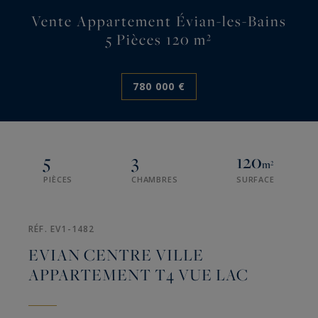
Vente Appartement Évian-les-Bains
5 Pièces 120 m²
780 000 €
5
3
120
m²
PIÈCES
CHAMBRES
SURFACE
RÉF. EV1-1482
EVIAN CENTRE VILLE
APPARTEMENT T4 VUE LAC