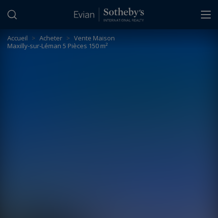
Panneau de gestion des cookies
Accueil
>
Acheter
>
Vente Maison
Maxilly-sur-Léman 5 Pièces 150 m²