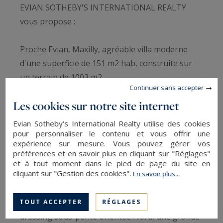
EVIAN SOTHEBY'S INTERNATIONAL REALTY
vous propose :
Proche Evian, Maxilly, agréable villa moderne
d'une superficie de 151 m2 hab, construite sur
un terrain de 1003 m2.
Continuer sans accepter
Comprenant Au RDC : Une entrée, un espace de
Les cookies sur notre site internet
rangement, placards d’entrée, une cuisine
équipée ouverte sur un grand séjour / salle à
Evian Sotheby's International Realty utilise des cookies
manger orienté N/S/O, avec accès à la terrasse
pour personnaliser le contenu et vous offrir une
expérience sur mesure. Vous pouvez gérer vos
semi-couverte et au jardin, une chambre/ bureau
préférences et en savoir plus en cliquant sur "Réglages"
orientée Est et un WC indépendant.
et à tout moment dans le pied de page du site en
cliquant sur "Gestion des cookies".
En savoir plus...
Au 1er étage : une grande chambre de 19m2
orientée Nord avec vue lac, une petite chambre/
TOUT ACCEPTER
RÉGLAGES
dressing sous-pente orientée Nord, une grande