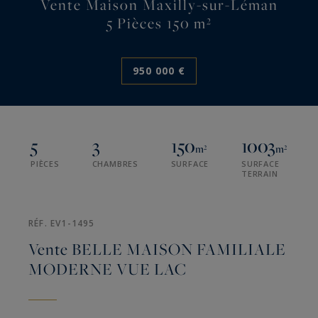
Vente Maison Maxilly-sur-Léman
5 Pièces 150 m²
950 000 €
5
3
150
1003
m²
m²
PIÈCES
CHAMBRES
SURFACE
SURFACE
TERRAIN
RÉF. EV1-1495
Vente BELLE MAISON FAMILIALE
MODERNE VUE LAC