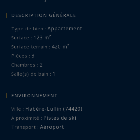
• Rayonnement : À seulement 25 minutes en
DESCRIPTION GÉNÉRALE
voiture des rives du lac et de l'art de vivre de
Thonon-les-Bains.
Appartement
Type de bien :
123 m²
Surface :
LAC LEMAN SOTHEBY'S INTERNATIONAL
420 m²
Surface terrain :
REALTY, VOTRE EXPERT DANS LA VENTE DE
3
Pièces :
PROPRIÉTÉS DE LUXE AU BORD DU LAC LÉMAN
2
Chambres :
ET SES ENVIRONS.
1
Salle(s) de bain :
ENVIRONNEMENT
Habère-Lullin (74420)
Ville :
Pistes de ski
A proximité :
Aéroport
Transport :