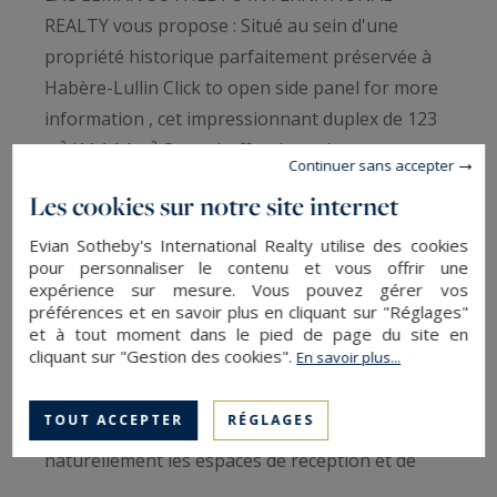
REALTY vous propose : Situé au sein d'une
propriété historique parfaitement préservée à
Habère-Lullin Click to open side panel for more
information , cet impressionnant duplex de 123
m² (114,14 m² Carrez) offre des volumes et une
Continuer sans accepter
luminosité rares sur le marché. Entièrement
Les cookies sur notre site internet
rénové avec un soin particulier porté aux détails,
ce bien marie avec succès le cachet architectural
Evian Sotheby's International Realty utilise des cookies
pour personnaliser le contenu et vous offrir une
d'origine et les exigences d'un confort moderne.
expérience sur mesure. Vous pouvez gérer vos
préférences et en savoir plus en cliquant sur "Réglages"
et à tout moment dans le pied de page du site en
Le niveau supérieur constitue le cœur de
cliquant sur "Gestion des cookies".
En savoir plus...
l'habitation, dévoilant une vaste pièce de vie
baignée de lumière naturelle. L'agencement
TOUT ACCEPTER
RÉGLAGES
architectural intelligent permet de distinguer
naturellement les espaces de réception et de
détente, tandis que la cuisine contemporaine