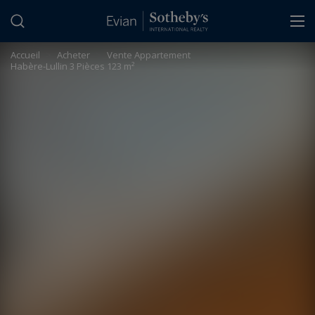
Panneau de gestion des cookies
Accueil
>
Acheter
>
Vente Appartement
Habère-Lullin 3 Pièces 123 m²