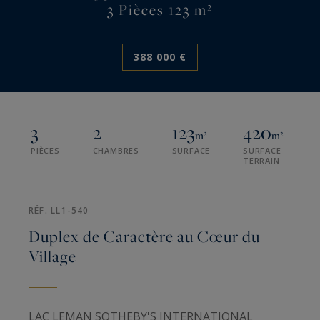
3 Pièces 123 m²
388 000 €
3
2
123
420
m²
m²
PIÈCES
CHAMBRES
SURFACE
SURFACE
TERRAIN
RÉF. LL1-540
Duplex de Caractère au Cœur du
Village
LAC LEMAN SOTHEBY'S INTERNATIONAL