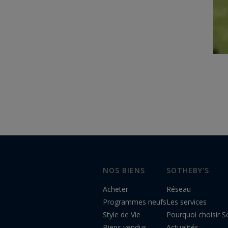
NOS BIENS
SOTHEBY'S
Acheter
Réseau
Programmes neufs
Les services
Style de Vie
Pourquoi choisir So
Biens vendus
Actualités