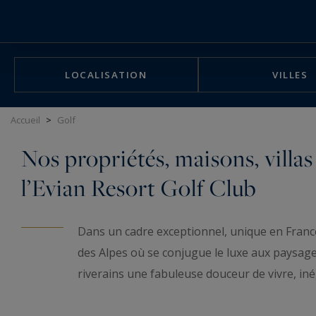
Panneau de gestion des cookies
LOCALISATION
VILLES
Accueil
>
Golf
Nos propriétés, maisons, villa
l’Evian Resort Golf Club
Dans un cadre exceptionnel, unique en Franc
des Alpes où se conjugue le luxe aux paysages 
riverains une fabuleuse douceur de vivre, in
lieu saura vous séduire.