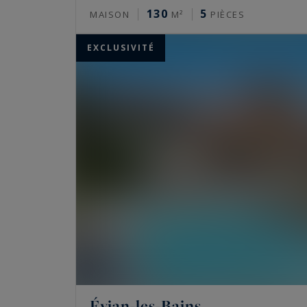
130
5
MAISON
M²
PIÈCES
EXCLUSIVITÉ
Évian-les-Bains