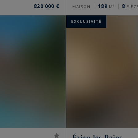
820 000 €
189
8
MAISON
M²
PIÈC
EXCLUSIVITÉ
Évian-les-Bains