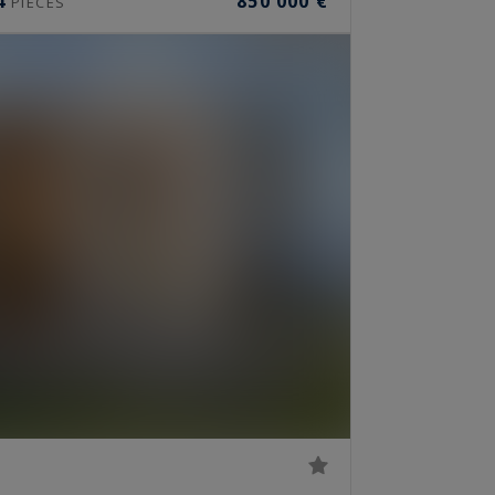
4
850 000 €
PIÈCES