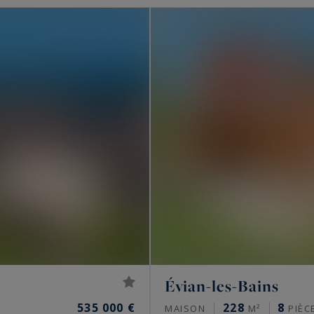
Évian-les-Bains
535 000 €
228
8
MAISON
M²
PIÈC