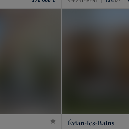
570 000 €
134
APPARTEMENT
M²
Évian-les-Bains