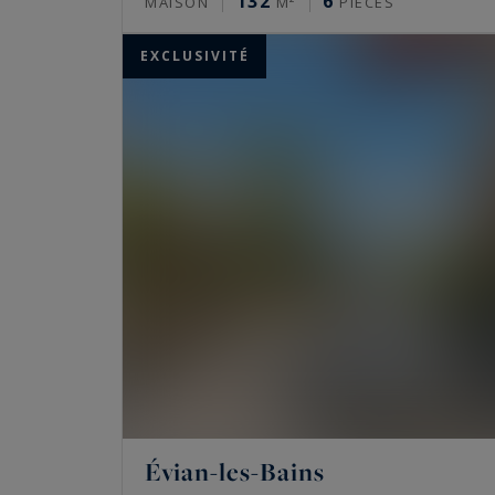
132
6
MAISON
M²
PIÈCES
EXCLUSIVITÉ
Évian-les-Bains