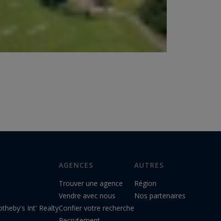
AGENCES
AUTRES
Trouver une agence
Région
Vendre avec nous
Nos partenaires
theby's Int' Realty
Confier votre recherche
Recrutement