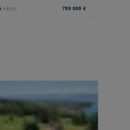
5
780 000 €
PIÈCES